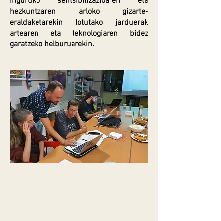
inguruko sentsibilizazioaren eta
hezkuntzaren arloko gizarte-
eraldaketarekin lotutako jarduerak
artearen eta teknologiaren bidez
garatzeko helburuarekin.