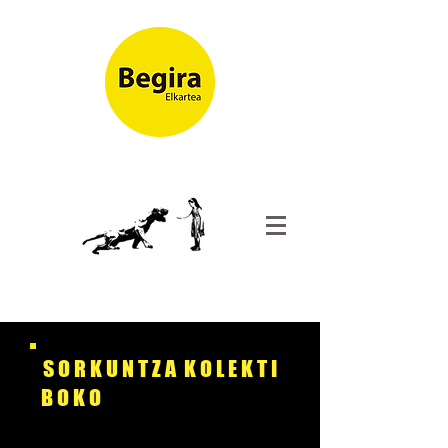
S O R K U N T Z A K O L E K T I
B O K O
L A B O R A T E G I A K