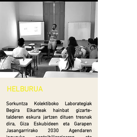
HELBURUA
Sorkuntza Kolektiboko Laborategiak
Begira Elkarteak hainbat gizarte-
talderen eskura jartzen dituen tresnak
dira, Giza Eskubideen eta Garapen
Jasangarrirako 2030 Agendaren