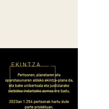
EKINTZA
PLANA
Pertsonen, planetaren eta
oparotasunaren aldeko ekintza-plana da,
eta bake unibertsala eta justiziarako
sarbidea indartzeko asmoa ere badu.
2023an 1.254 pertsonak hartu dute
parte proiektuan.