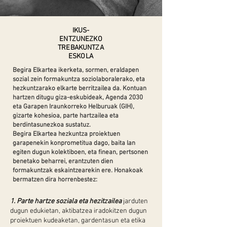
IKUS-
ENTZUNEZKO
TREBAKUNTZA
ESKOLA
Begira Elkartea ikerketa, sormen, eraldapen
sozial zein formakuntza soziolaboralerako, eta
hezkuntzarako elkarte berritzailea da. Kontuan
hartzen ditugu giza-eskubideak, Agenda 2030
eta Garapen Iraunkorreko Helburuak (GIH),
gizarte kohesioa, parte hartzailea eta
berdintasunezkoa sustatuz.
Begira Elkartea hezkuntza proiektuen
garapenekin konprometitua dago, baita lan
egiten dugun kolektiboen, eta finean, pertsonen
benetako beharrei, erantzuten dien
formakuntzak eskaintzearekin ere. Honakoak
bermatzen dira horrenbestez:
1. Parte hartze soziala eta hezitzailea
jarduten
dugun edukietan, aktibatzea iradokitzen dugun
proiektuen kudeaketan, gardentasun eta etika