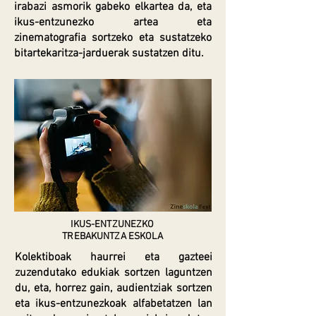
irabazi asmorik gabeko elkartea da, eta
ikus-entzunezko artea eta
zinematografia sortzeko eta sustatzeko
bitartekaritza-jarduerak sustatzen ditu.
IKUS-ENTZUNEZKO
TREBAKUNTZA ESKOLA
Kolektiboak haurrei eta gazteei
zuzendutako edukiak sortzen laguntzen
du, eta, horrez gain, audientziak sortzen
eta ikus-entzunezkoak alfabetatzen lan