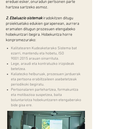
ereduei esker, onuradun pertsonen parte
hartzea sartzeko asmoz.
2. Ebaluazio sistemak
iradokitzen ditugu
proiektuetako edukien garapenean, aurrera
eramaten ditugun prozesuen etengabeko
hobekuntzari begira. Hobekuntza horre
konpromezurako:
Kalitatearen Kudeaketarako Sistema bat
ezarri, mantendu eta hobetu, ISO
9001:2015 arauan oinarrituta.
Lege, araudi eta kontratuzko irizpideak
betetzea.
Kaliatezko helburuak, prozesuen jarduerak
eta pertsona erabiltzaileen asebetetzeak
periodikoki begiratu.
Pertsonalaren partehartzea, formakuntza
eta motibazioa suspetzea, baita
boluntariotza hobekuntzaren etengaberako
bide gisa ere.