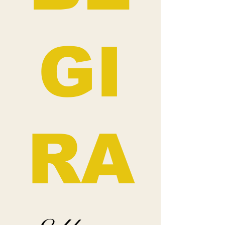
GI
RA