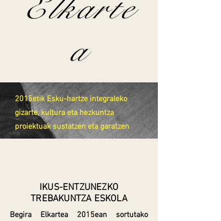
Elkarte
a
2015etik Esku-hartze integraleko
gizarte, kultura eta hezkuntza
proiektuak sustatzen eta garatzen
IKUS-ENTZUNEZKO
TREBAKUNTZA ESKOLA
Begira Elkartea 2015ean sortutako