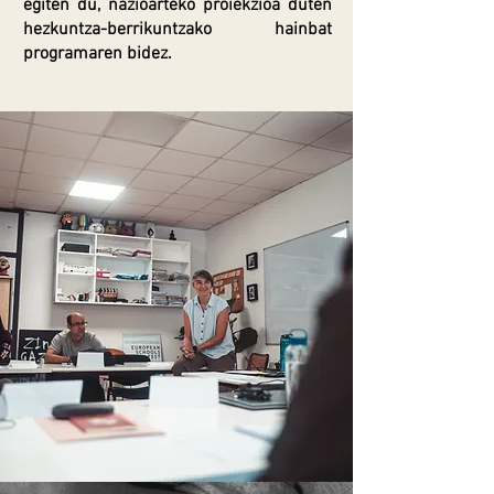
egiten du, nazioarteko proiekzioa duten
hezkuntza-berrikuntzako hainbat
programaren bidez.