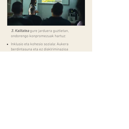
3. Kalitatea
gure jarduera guztietan,
ondorengo konpromezuak hartuz:
Inklusio eta kohesio soziala: Aukera
berdintasuna eta ez disklriminazioa
sustatzea
Berrikuntza sozial eta kulturala: sormena
eta izpiritu kritikoa suspertzea arte bisual
eta zinemaren bitartez.
Enplegurako formakuntza: gaitasunezko
ibilbideak bultzatzea autonomia pertsonal
eta lan-eremurako
Ingurumeneko jasangarritasuna: Praktika
arduratsuak aplikatzea eta aldaketa
klimatiko eta biodibertsitateaz
sentsibilizatzea.
Genero berdintasuna eta aniztasuna:
Genero ikuspegia integratzea eta
aniztasunarekiko errespetua sustatzea
Kooperazioa eta aliantzak: Sarean lan